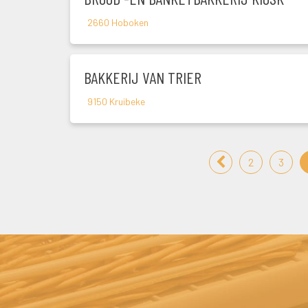
2660 Hoboken
BAKKERIJ VAN TRIER
9150 Kruibeke
2
3