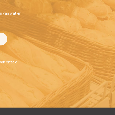
n van wat er 
en
van onze e-
.