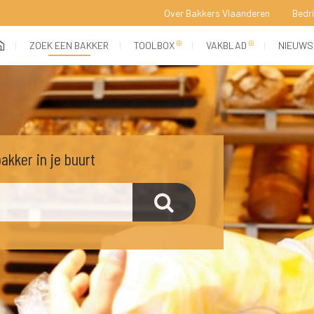
Over Bakkers Vlaanderen
Bedr
 
 
 
 
(current)
ZOEK EEN BAKKER
TOOLBOX
VAKBLAD
NIEUWS
kker in je buurt