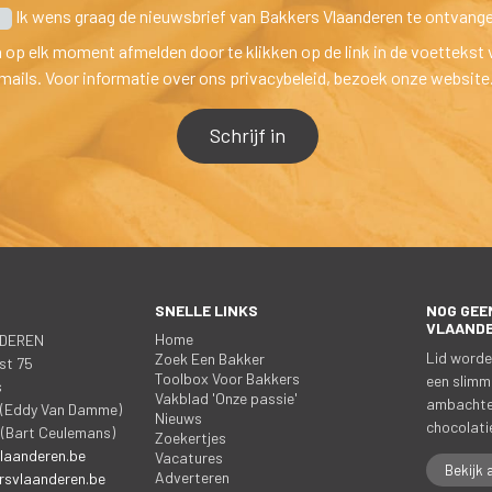
 Ik wens graag de nieuwsbrief van Bakkers Vlaanderen te ontvang
h op elk moment afmelden door te klikken op de link in de voettekst 
mails. Voor informatie over ons privacybeleid, bezoek onze website
SNELLE LINKS
NOG GEEN
 
 
VLAAND
Home
DEREN
Lid worde
Zoek Een Bakker
st 75
Toolbox Voor Bakker
een slimm
a
Vakblad 'Onze passie'
ambachtel
5 (Eddy Van Damme)
Nieuw
chocolatie
 (Bart Ceulemans)
Zoekertje
laanderen.be
Vacature
Bekijk 
Adverteren
svlaanderen.be