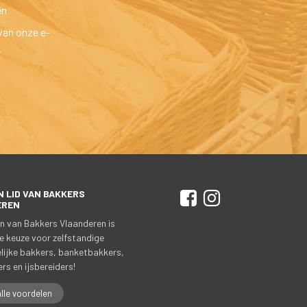
en
van onze e-
.
 LID VAN BAKKERS 
 
 
EREN
n van Bakkers Vlaanderen is 
e keuze voor zelfstandige 
ijke bakkers, banketbakkers, 
rs en ijsbereiders!
alle voordelen