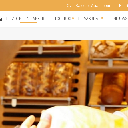
Over Bakkers Vlaanderen
Bedr
 
 
 
 
(current)
ZOEK EEN BAKKER
TOOLBOX
VAKBLAD
NIEUWS