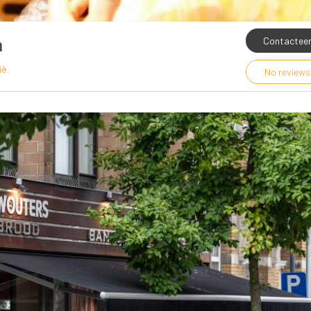
m
Contactee
ë. 
No review