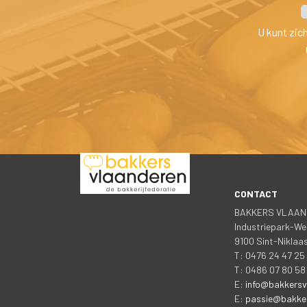
U kunt zic
CONTACT
 
BAKKERS VLAAN
 Industriepark-We
 9100 Sint-Nikla
 T: 0476 24 47 2
 T: 0486 07 80 58
 E: 
info@bakkersv
 E: 
passie@bakker