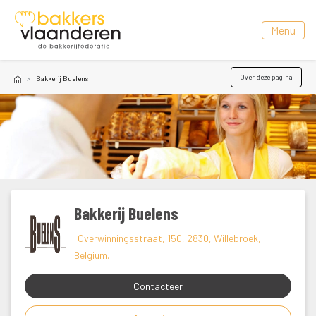
 Menu 
Over deze pagina
Bakkerij Buelen
Bakkerij Buelen
 Overwinningsstraat, 150, 2830, Willebroek, 
Belgium. 
Contacteer