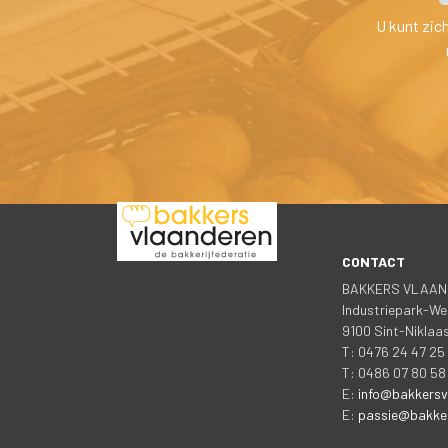
U kunt zic
CONTACT
 
BAKKERS VLAAN
 Industriepark-We
 9100 Sint-Nikla
 T: 0476 24 47 2
 T: 0486 07 80 58
 E: 
info@bakkersv
 E: 
passie@bakker