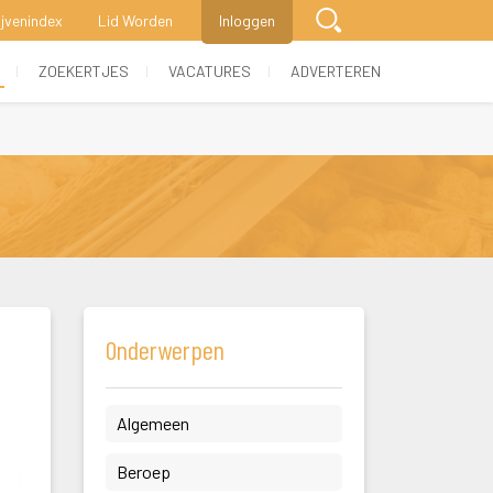
ijvenindex
Lid Worden
Inloggen
 
 
 
ZOEKERTJES
VACATURES
ADVERTEREN
Onderwerpen
 Algemeen 
 Beroep 