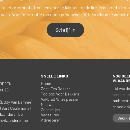
h op elk moment afmelden door te klikken op de link in de voettekst 
mails. Voor informatie over ons privacybeleid, bezoek onze website
SNELLE LINKS
NOG GEEN
 
 
VLAAND
Home
DEREN
Lid worde
Zoek Een Bakker
st 75
Toolbox Voor Bakker
een slimm
a
Vakblad 'Onze passie'
ambachtel
5 (Eddy Van Damme)
Nieuw
chocolatie
 (Bart Ceulemans)
Zoekertje
laanderen.be
Vacature
Bekijk 
Adverteren
svlaanderen.be