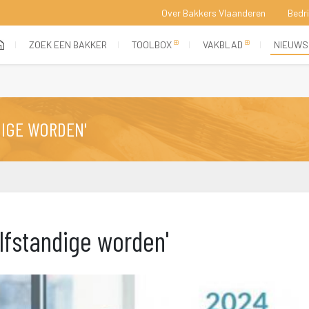
Over Bakkers Vlaanderen
Bedr
 
 
 
 
(current)
ZOEK EEN BAKKER
TOOLBOX
VAKBLAD
NIEUWS
IGE WORDEN'
lfstandige worden'