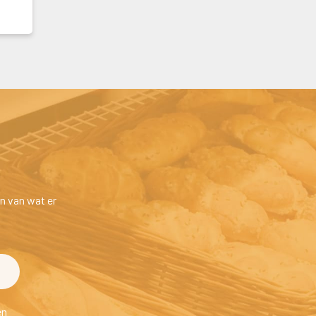
n van wat er 
en