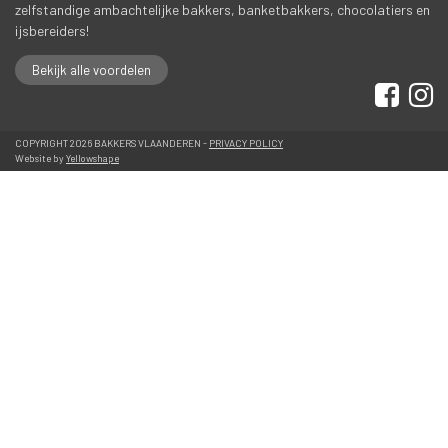
zelfstandige ambachtelijke bakkers, banketbakkers, chocolatiers en 
ijsbereiders!
Bekijk alle voordelen
 
 COPYRIGHT 2026 BAKKERS VLAANDEREN - 
PRIVACY POLICY
 Website by 
Yellowshape