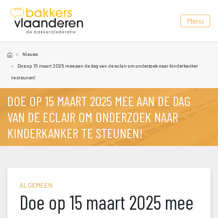
 Menu 
Nieuw
Doe op 15 maart 2025 mee aan de dag van de eclair om onderzoek naar kinderkanker 
te steunen!
DOE OP 15 MAART 2025 MEE AAN DE DAG 
VAN DE ECLAIR OM ONDERZOEK NAAR 
KINDERKANKER TE STEUNEN!
ALGEMEEN
Doe op 15 maart 2025 mee 