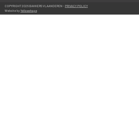
 COPYRIGHT 2026 BAKKERS VLAANDEREN - 
PRIVACY POLICY
 Website by 
Yellowshape