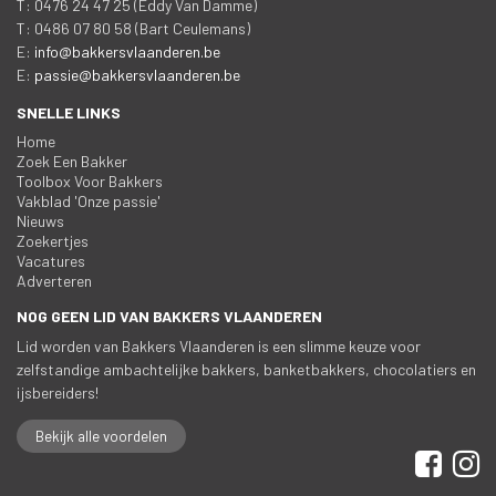
 T: 0476 24 47 25 (Eddy Van Damme)
 T: 0486 07 80 58 (Bart Ceulemans)
 E: 
info@bakkersvlaanderen.be
 E: 
passie@bakkersvlaanderen.be
SNELLE LINKS
Home
Zoek Een Bakker
Toolbox Voor Bakker
Vakblad 'Onze passie'
Nieuw
Zoekertje
Vacature
Adverteren
NOG GEEN LID VAN BAKKERS VLAANDEREN
Lid worden van Bakkers Vlaanderen is een slimme keuze voor 
zelfstandige ambachtelijke bakkers, banketbakkers, chocolatiers en 
ijsbereiders!
Bekijk alle voordelen
 