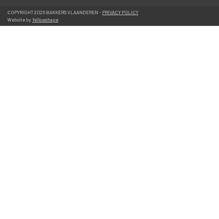
 COPYRIGHT 2026 BAKKERS VLAANDEREN - 
PRIVACY POLICY
 Website by 
Yellowshape