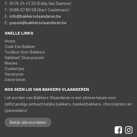
 T: 0476 24 47 25 (Eddy Van Damme)
 T: 0486 07 80 58 (Bart Ceulemans)
 E: 
info@bakkersvlaanderen.be
 E: 
passie@bakkersvlaanderen.be
SNELLE LINKS
Home
Zoek Een Bakker
Toolbox Voor Bakker
Vakblad 'Onze passie'
Nieuw
Zoekertje
Vacature
Adverteren
NOG GEEN LID VAN BAKKERS VLAANDEREN
Lid worden van Bakkers Vlaanderen is een slimme keuze voor 
zelfstandige ambachtelijke bakkers, banketbakkers, chocolatiers en 
ijsbereiders!
Bekijk alle voordelen
 