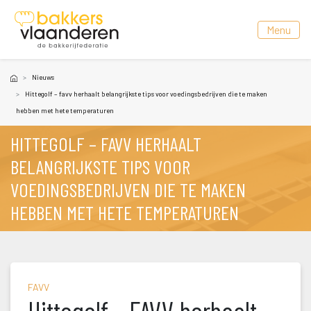
 Menu 
Nieuw
Hittegolf – favv herhaalt belangrijkste tips voor voedingsbedrijven die te maken 
hebben met hete temperaturen
HITTEGOLF – FAVV HERHAALT 
BELANGRIJKSTE TIPS VOOR 
VOEDINGSBEDRIJVEN DIE TE MAKEN 
HEBBEN MET HETE TEMPERATUREN
FAVV