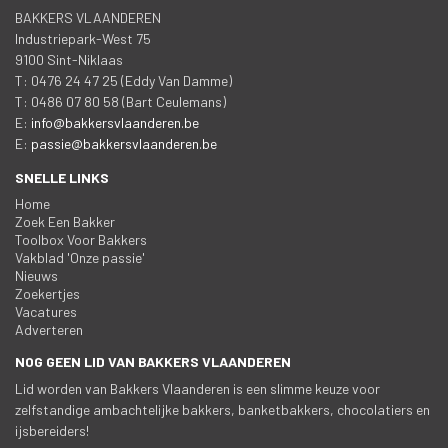
BAKKERS VLAANDEREN
 Industriepark-West 75
 9100 Sint-Niklaa
 T: 0476 24 47 25 (Eddy Van Damme)
 T: 0486 07 80 58 (Bart Ceulemans)
 E: 
info@bakkersvlaanderen.be
 E: 
passie@bakkersvlaanderen.be
SNELLE LINKS
Home
Zoek Een Bakker
Toolbox Voor Bakker
Vakblad 'Onze passie'
Nieuw
Zoekertje
Vacature
Adverteren
NOG GEEN LID VAN BAKKERS VLAANDEREN
Lid worden van Bakkers Vlaanderen is een slimme keuze voor 
zelfstandige ambachtelijke bakkers, banketbakkers, chocolatiers en 
ijsbereiders!