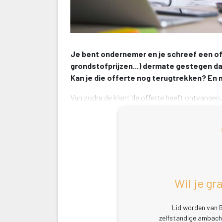
Je bent ondernemer en je schreef een offe
grondstofprijzen...) dermate gestegen dat j
Kan je die offerte nog terugtrekken? En m
Van zodra de klant de offerte heeft ontvangen, 
immers gezien als een bindend document. De 
Wil je gr
Lid worden van B
zelfstandige ambacht