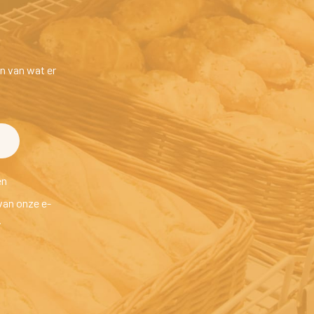
n van wat er 
en
van onze e-
.