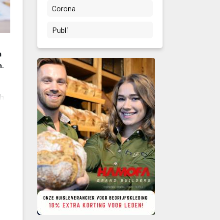
 Corona 
 Publi 
 
. 
h 