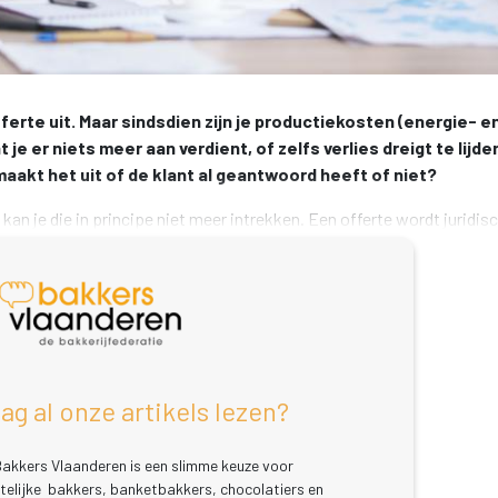
rte uit. Maar sindsdien zijn je productiekosten (energie- en
e er niets meer aan verdient, of zelfs verlies dreigt te lijden
aakt het uit of de klant al geantwoord heeft of niet?
kan je die in principe niet meer intrekken. Een offerte wordt juridisc
off
aag al onze artikels lezen?
akkers Vlaanderen is een slimme keuze voor 
elijke bakkers, banketbakkers, chocolatiers en 