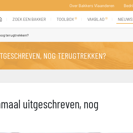
Over Bakkers Vlaanderen
Bedr
 
 
 
 
(current)
ZOEK EEN BAKKER
TOOLBOX
VAKBLAD
NIEUWS
 nog terugtrekken?
UITGESCHREVEN, NOG TERUGTREKKEN?
nmaal uitgeschreven, nog 