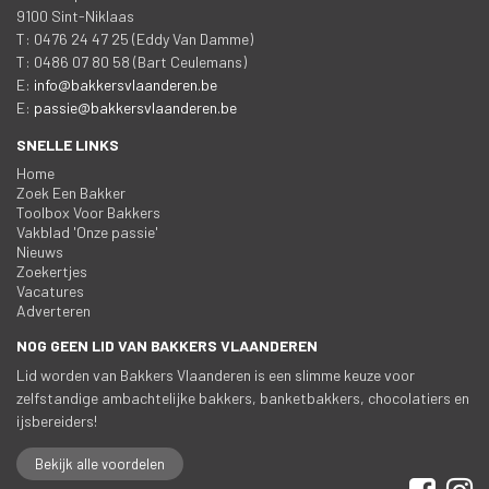
 9100 Sint-Niklaa
 T: 0476 24 47 25 (Eddy Van Damme)
 T: 0486 07 80 58 (Bart Ceulemans)
 E: 
info@bakkersvlaanderen.be
 E: 
passie@bakkersvlaanderen.be
SNELLE LINKS
Home
Zoek Een Bakker
Toolbox Voor Bakker
Vakblad 'Onze passie'
Nieuw
Zoekertje
Vacature
Adverteren
NOG GEEN LID VAN BAKKERS VLAANDEREN
Lid worden van Bakkers Vlaanderen is een slimme keuze voor 
zelfstandige ambachtelijke bakkers, banketbakkers, chocolatiers en 
ijsbereiders!
Bekijk alle voordelen