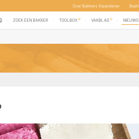
Over Bakkers Vlaanderen
Bedr
 
 
 
 
(current)
ZOEK EEN BAKKER
TOOLBOX
VAKBLAD
NIEUWS
?