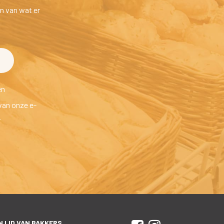
n van wat er 
en
van onze e-
.
 LID VAN BAKKERS 