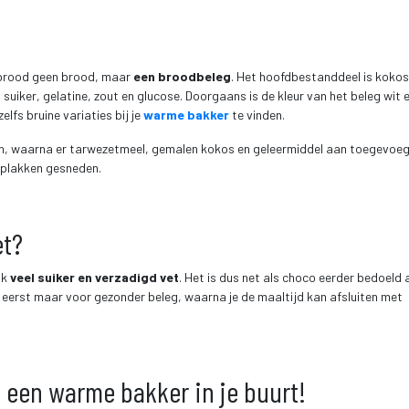
brood geen brood, maar 
een broodbeleg
. Het hoofdbestanddeel is kokos 
suiker, gelatine, zout en glucose. Doorgaans is de kleur van het beleg wit e
lfs bruine variaties bij je 
warme bakker
 te vinden.
, waarna er tarwezetmeel, gemalen kokos en geleermiddel aan toegevoeg
 plakken gesneden.
et?
k 
veel suiker en verzadigd vet
. Het is dus net als choco eerder bedoeld a
s eerst maar voor gezonder beleg, waarna je de maaltijd kan afsluiten met 
een warme bakker in je buurt!