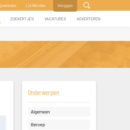
ijvenindex
Lid Worden
Inloggen
 
 
 
ZOEKERTJES
VACATURES
ADVERTEREN
Onderwerpen
 Algemeen 
 Beroep 