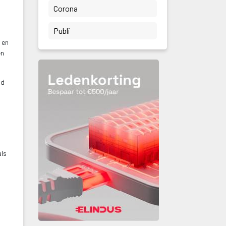
 Corona 
 Publi 
en 
n 
d 
ls 