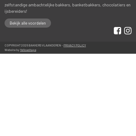
zelfstandige ambachtelijke bakkers, banketbakkers, chocolatiers en 
ijsbereiders!
Bekijk alle voordelen
 
 COPYRIGHT 2026 BAKKERS VLAANDEREN - 
PRIVACY POLICY
 Website by 
Yellowshape