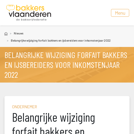
 Menu 
Nieuw
Belangrijke wijziging forfait bakkers en ijsbereiders voor inkomstenjaar 2022
BELANGRIJKE WIJZIGING FORFAIT BAKKERS 
EN IJSBEREIDERS VOOR INKOMSTENJAAR 
2022
ONDERNEMER
Belangrijke wijziging 
forfait bakkers en 