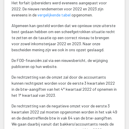
Het forfait ijsbereiders werd eveneens aangepast voor 
2022. De nieuwe rendementen voor 2022 en 2023 zijn 
eveneens in de 
vergelijkende tabel 
opgenomen.
Algemeen kan gesteld worden dat we opnieuw onze uiterste 
best gedaan hebben om een scheefgetrokken situatie recht 
te zetten en de taxatie op een correct niveau te brengen 
voor zowel inkomstenjaar 2022 en 2023. Naar onze 
bescheiden mening zijn we ook in ons opzet geslaagd.
De FOD-financiën zal via een nieuwsbericht, de wijziging 
publiceren op hun website.
De rechtzetting van de omzet zal door de accountants 
kunnen rechtgezet worden voor de eerste 3 kwartalen 2022 
e
in de btw-aangiften van het 4
 kwartaal 2022 of opnemen in 
e
het 1
 kwartaal van 2023.
De rechtzetting van de negatieve omzet voor de eerste 3 
kwartalen 2022 zal moeten opgenomen worden in het vak 49 
en de desbetreffende btw in vak 64 van de btw-aangiften. 
We gaan daarbij vanuit dat bakkers/accountants reeds de 
e