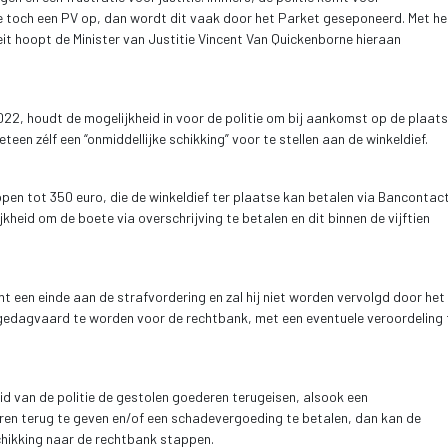
tie toch een PV op, dan wordt dit vaak door het Parket geseponeerd. Met het
iteit hoopt de Minister van Justitie Vincent Van Quickenborne hieraan 
 2022, houdt de mogelijkheid in voor de politie om bij aankomst op de plaats 
meteen zélf een “onmiddellijke schikking” voor te stellen aan de winkeldief.
open tot 350 euro, die de winkeldief ter plaatse kan betalen via Bancontact
kheid om de boete via overschrijving te betalen en dit binnen de vijftien 
t een einde aan de strafvordering en zal hij niet worden vervolgd door het 
ef gedagvaard te worden voor de rechtbank, met een eventuele veroordeling t
id van de politie de gestolen goederen terugeisen, alsook een 
en terug te geven en/of een schadevergoeding te betalen, dan kan de 
chikking naar de rechtbank stappen.