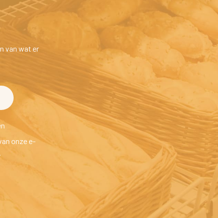
n van wat er 
en
van onze e-
.