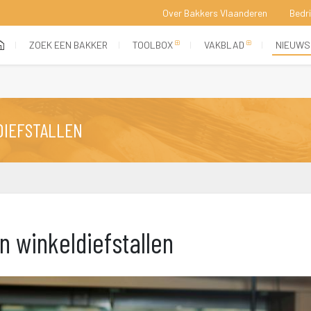
Over Bakkers Vlaanderen
Bedr
 
 
 
 
(current)
ZOEK EEN BAKKER
TOOLBOX
VAKBLAD
NIEUWS
DIEFSTALLEN
 winkeldiefstallen