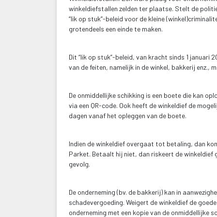
winkeldiefstallen zelden ter plaatse. Stelt de poli
“lik op stuk”-beleid voor de kleine (winkel)criminal
grotendeels een einde te maken.
 
Dit “lik op stuk”-beleid, van kracht sinds 1 januari
van de feiten, namelijk in de winkel, bakkerij enz., 
 
De onmiddellijke schikking is een boete die kan opl
via een QR-code. Ook heeft de winkeldief de mogelij
dagen vanaf het opleggen van de boete.
 
Indien de winkeldief overgaat tot betaling, dan kom
Parket. Betaalt hij niet, dan riskeert de winkeldi
gevolg.
 
De onderneming (bv. de bakkerij) kan in aanwezighe
chadevergoeding. Weigert de winkeldief de goeder
onderneming met een kopie van de onmiddellijke s